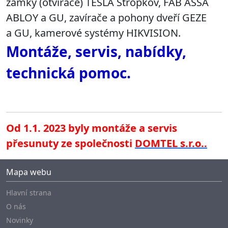
zámky (otvírače) TESLA Stropkov, FAB ASSA
ABLOY a GU, zavírače a pohony dveří GEZE
a GU, kamerové systémy HIKVISION.
Montáže, servis, nabídky,
technická pomoc.
Od 1.1. 2023 byly montáže a servis
přesunuty ze společnosti
DOMTEL s.r.o..
Mapa webu
Hlavní strana
O nás
Novinky