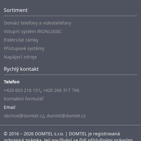
Sortiment
Domácí telefony a videotelefony
Vstupní systém IRONLOGIC
Elektrické zámky
Přístupové systémy
Napájecí zdroje
Rychlý kontakt
Telefon
+420 603 218 151
,
+420 266 317 766
Kontaktní formulář
Email
obchod@domtel.cz
,
domtel@domtel.cz
© 2016 – 2026 DOMTEL s.r.o. | DOMTEL je registrovaná
ochranná známka. Její používání se řídí příslušnými právními